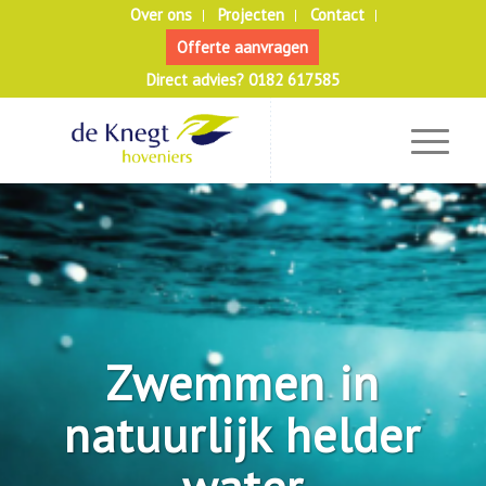
Over ons
Projecten
Contact
Offerte aanvragen
Direct advies? 0182 617585
Zwemmen in
natuurlijk helder